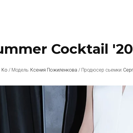
ummer Cocktail '20
a Ko
 / Модель: 
Ксения Пожиленкова
 / Продюсер сьемки: 
Сер