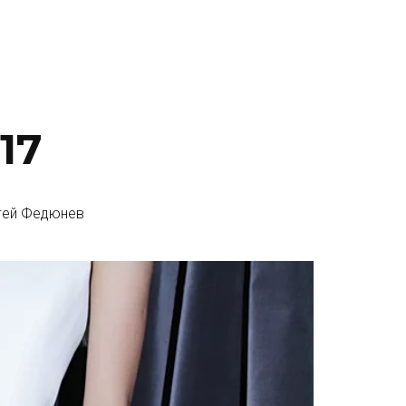
17
гей Федюнев