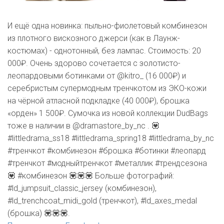
И ещё одна новинка: пыльно-фиолетовый комбинезон
из плотного вискозного джерси (как в Лаунж-
костюмах) - однотонный, без лампас. Стоимость: 20
000₽. Очень здорово сочетается с золотисто-
леопардовыми ботинками от @kitro_ (16 000₽) и
серебристым супермодным
тренчкотом из ЭКО-кожи
на чёрной атласной подкладке (40 000₽), брошка
«орден» 1 500₽. Сумочка из новой коллекции DudBags
тоже в наличии в @dramastore_by_nc . 💟
#littledrama_ss18 #littledrama_spring18 #littledrama_by_nc
#тренчкот #комбинезон #брошка #ботинки #леопард
#тренчкот #модныйтренчкот #металлик #трендсезона
💟 #комбинезон 💟💟💟 Больше фотографий:
#ld_jumpsuit_classic_jersey (комбинезон),
#ld_trenchcoat_midi_gold (тренчкот), #ld_axes_medal
(брошка) 💟💟💟.