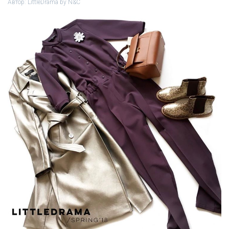
Автор:
LittleDrama by N&C